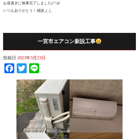
お昼過ぎに無事完了しました(^^)d
いつもありがとう！感謝_(..)_
一宮市エアコン新設工事
投稿日
2023年3月23日
Facebook
Twitter
Line