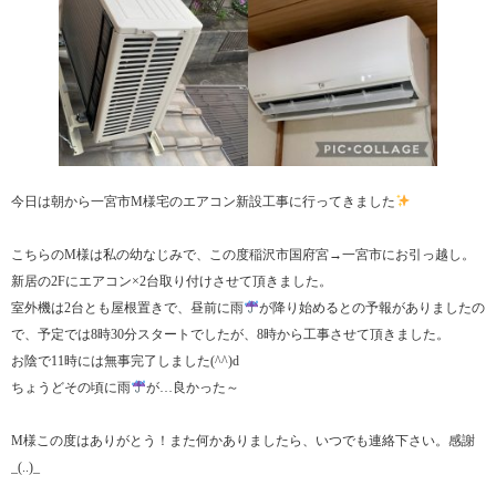
今日は朝から一宮市M様宅のエアコン新設工事に行ってきました
こちらのM様は私の幼なじみで、この度稲沢市国府宮→一宮市にお引っ越し。
新居の2Fにエアコン×2台取り付けさせて頂きました。
室外機は2台とも屋根置きで、昼前に雨
が降り始めるとの予報がありましたの
で、予定では8時30分スタートでしたが、8時から工事させて頂きました。
お陰で11時には無事完了しました(^^)d
ちょうどその頃に雨
が…良かった～
M様この度はありがとう！また何かありましたら、いつでも連絡下さい。感謝
_(..)_