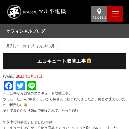
オフィシャルブログ
月別アーカイブ:
2023年3月
エコキュート取替工事
投稿日
2023年3月31日
Facebook
Twitter
Line
今日は朝から自宅のエコキュート取替工事。
やっと、たぶん2年前くらいから嫁さんに頼まれてましたが、何とか使えていた
ので後回しに
そして最近かなり強めで催促されて…やっと(笑)
午前中で無事完了しました(^^)d
エコキュートはなが～く使う商品ですので、ちょっと良いものにしました。