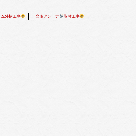
ーム外構工事
一宮市アンテナ
取替工事
→