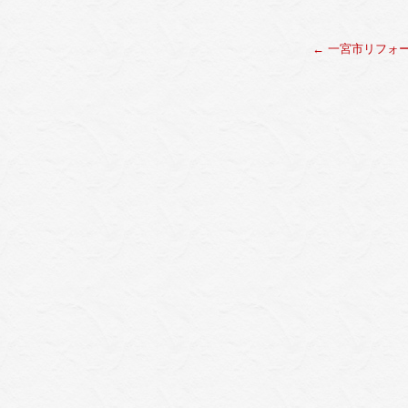
←
一宮市リフォ