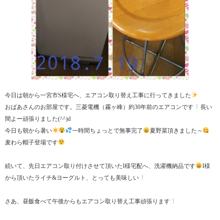
今日は朝から一宮市S様宅へ、エアコン取り替え工事に行ってきました
おばあさんのお部屋です。三菱電機（霧ヶ峰）約30年前のエアコンです
長い
間よー頑張りました(^^)d
今日も朝から暑い
一時間ちょっとで無事完了
夏野菜頂きました～
麦わら帽子登場です
続いて、先日エアコン取り付けさせて頂いたI様宅配へ、洗濯機納品です
I様
から頂いたライチ&ヨーグルト、とっても美味しい
さあ、昼飯食べて午後からもエアコン取り替え工事頑張ります