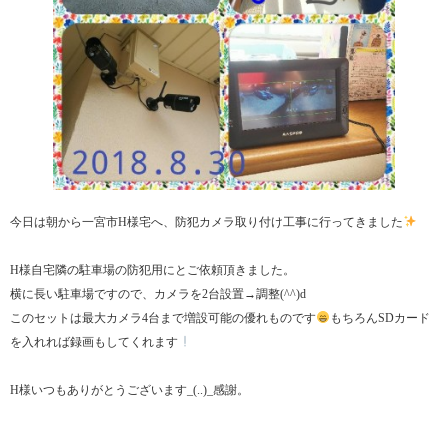
今日は朝から一宮市H様宅へ、防犯カメラ取り付け工事に行ってきました
H様自宅隣の駐車場の防犯用にとご依頼頂きました。
横に長い駐車場ですので、カメラを2台設置→調整(^^)d
このセットは最大カメラ4台まで増設可能の優れものです
もちろんSDカード
を入れれば録画もしてくれます
H様いつもありがとうございます_(..)_感謝。