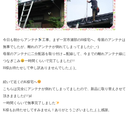
今日も朝からアンテナ
工事。まず一宮市瀬部のH様宅へ。母屋のアンテナは
無事でしたが、離れのアンテナが倒れてしまってました(>_<)
母屋のアンテナに二分配器を取り付け→配線して、今までの離れアンテナ線に
つなぎこみ
一時間くらいで完了しました(^^ゞ
H様お待たせして申し訳ありませんでした_(..)_
続いて近くのK様宅へ
こちらは完全にアンテナが倒れてしまってましたので、新品に取り替えさせて
頂きまました(^^)d
一時間くらいで無事完了しました
K様もお待たせしてすみません！ありがとうございました_(..)_感謝。