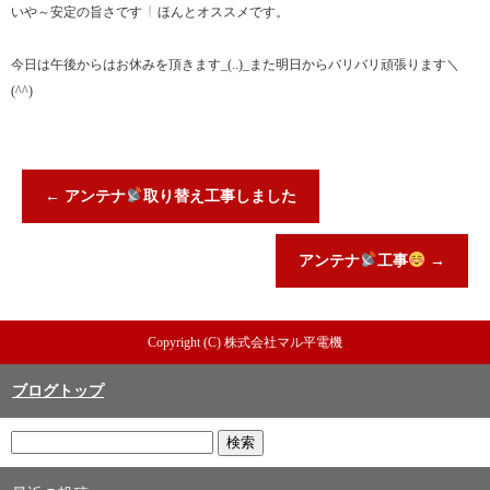
いや～安定の旨さです
ほんとオススメです。
今日は午後からはお休みを頂きます_(..)_また明日からバリバリ頑張ります＼
(^^)
←
アンテナ
取り替え工事しました
アンテナ
工事
→
Copyright (C) 株式会社マル平電機
ブログトップ