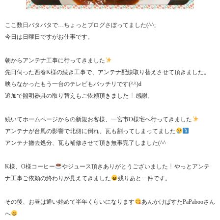
ここ数日バタバタで…ちょっとブログさぼってました(^^;
今日は日曜日ですがお仕事です。
朝からアンテナ工事に行ってきました
先日伺った西春K様の続き工事で、アンテナ配線取り替えさせて頂きました。
映らなかったもう一台のテレビもバッチリです(^^)d
追加で照明器具の取り替えもご依頼頂きました
感謝。
続いてホームページからの新規お客様、一宮市O様宅へ行ってきました
アンテナが台風の影響で北側に倒れ、瓦も割ってしまってました
アンテナ撤去処分、瓦も補修させて頂き無事完了しました(^^ゞ
K様、O様コーヒー
やジュース頂きありがとうございました
やっとアンテ
ナ工事ご依頼の終わりが見えてきました
残りあと一件です。
その後、お昼は通い始めて半年くらいになります
あんかけぱすたPaPabooさん
へ