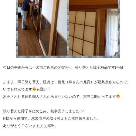
今日の午後からは一宮市ご近所のN様宅へ、張り替えた障子納品です(^^)d
ふすま、障子張り替え、建具は、義兄（嫁さんの兄貴）が建具屋さんなので、
いつも頼んでます
有難い
木をさわれる建具職人さんがあまりいないので、本当に助かってます
張り替えた障子をはめこみ、無事完了しました(^^ゞ
N様から追加で、木製雨戸の取り替えもご依頼頂きました。
ありがとうございます_(..)_感謝。