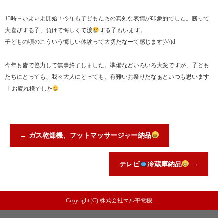
13時～いよいよ開始！今年も子どもたちの真剣な表情が印象的でした。勝って
大喜びする子、負けて悔しくて涙
する子もいます。
子どもの頃のこういう悔しい体験って大切だなーて感じます(^^)d
今年も皆で協力して無事終了しました。準備などいろいろ大変ですが、子ども
たちにとっても、我々大人にとっても、有難いお祭りだなぁといつも思います
お疲れ様でした
←
ガス乾燥機、フットマッサージャー納品
テレビ
冷蔵庫納品
→
Copyright (C) 株式会社マル平電機