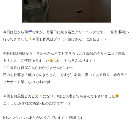
今日は朝から雨
ですが、月曜日に続き浴室クリーニングです。一宮市I様宅へ
行ってきました
今回も作業はプロ（下請けさん）にお任せ_(..)_
先月I様旦那様から『マル平さん何でもできるよね？風呂のクリーニング頼め
る？』と、ご依頼頂きました
はい、もちろん承ります
ここ最近は何屋さんかわかりませんが…(^^;
私のお仕事は「町のでんきやさん」ですが、名刺に書いてある通り「総合ライ
フサポート業」なのです(^^)d
今回もお風呂ピカピカ
になり、I様ご夫妻とても喜んで下さいました
こうした お客様の満足=私の喜び です_(..)_
I様いつもいつもありがとうございます
感謝_(..)_