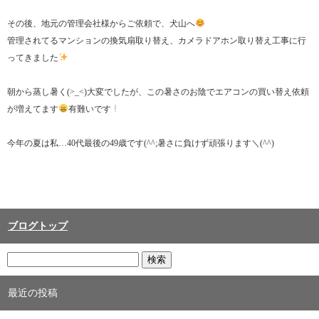
その後、地元の管理会社様からご依頼で、犬山へ
管理されてるマンションの換気扇取り替え、カメラドアホン取り替え工事に行
ってきました
朝から蒸し暑く(>_<)大変でしたが、この暑さのお陰でエアコンの買い替え依頼
が増えてます
有難いです
今年の夏は私…40代最後の49歳です(^^;暑さに負けず頑張ります＼(^^)
ブログトップ
最近の投稿