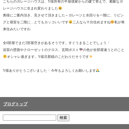
こちらのガレージハウスは、Y様所有の平屋借家からの建て替えで、素敵なガ
レージハウスに生まれ変わりました
奥様にご案内頂き、見させて頂きました～ガレージと水回りを一階に、リビン
グと寝室を二階に…とてもカッコいいです
二人なら十分住めますね
私が将
来住みたいですわ
全6部屋でまだ2部屋空きがあるそうです。すぐうまることでしょう
浴室の壁面やクローゼットのクロス、玄関ポスト
の色が全部屋違うとのこと
オシャレ過ぎます。Y様旦那様のこだわりだそうです
Y様ありがとうございました
今年もよろしくお願いします
ブログトップ