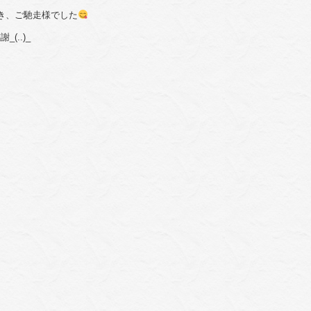
き、ご馳走様でした
謝_(..)_