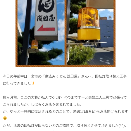
今日の午前中は一宮市の『煮込みうどん 浅田屋』さんへ、回転灯取り替え工事
に行ってきました
数ヶ月前、ここの大将が転んでケガ(>_<)今までずーと夫婦二人三脚で頑張って
こられましたが、しばらくお店を休まれてました。
が、やっと一時的に復活されるとのことで、来週17日(月)からお店開けられます
ただ、店裏の回転灯が回らないとのご依頼で、取り替えさせて頂きました(^^)d