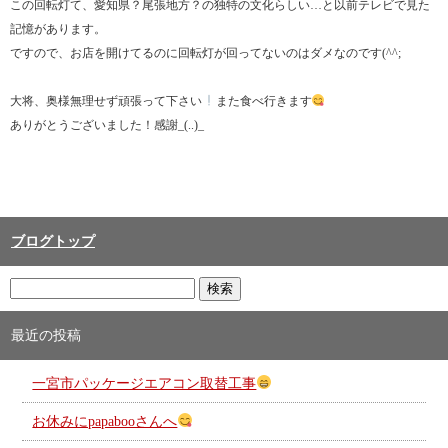
この回転灯て、愛知県？尾張地方？の独特の文化らしい…と以前テレビで見た
記憶があります。
ですので、お店を開けてるのに回転灯が回ってないのはダメなのです(^^;
大将、奥様無理せず頑張って下さい
また食べ行きます
ありがとうございました！感謝_(..)_
ブログトップ
最近の投稿
一宮市パッケージエアコン取替工事
お休みにpapabooさんへ