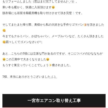
もリフォームしました（窓はまだ完了してません(>_<)）。
寒い冬も暖かく、快適に入浴頂けます
脱衣場にも浴室冷風暖房機を取り付けさせて頂き完璧
です。
そしてまたまた帰り際、奥様から私の大好きな手作りゴマパン
を頂きました
今までもクルミパン、かぼちゃパン、メープルパンなど、たくさん頂きました
図々しくてゴメンなさい(^^;
あと…こちらのT様には立派な門があるのですが、そこにツバメのひななちが
この工期中で大きくなりました
もうすぐ巣立っていくことでしょう
癒されました。
T様、本当にありがとうございました_(..)_
一宮市エアコン取り替え工事